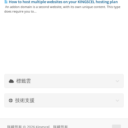
How to host multiple websites on your KINGSCEL hosting plan
An addon domain is a second website, with its own unique content. This type
does require you to...
標籤雲
技術支援
版權所有 © 2026 Kingscel。版權所有。