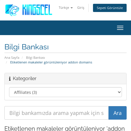
Türkçe
Giriş
Sepeti Görüntüle
Gezi
değiş
Bilgi Bankası
Ana Sayfa
Bilgi Bankası
Etiketlenen makaleler görüntüleniyor addon domains
Kategoriler
Etiketlenen makaleler görüntüleniyor 'addon