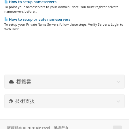
How to setup nameservers
To point your nameservers to your domain: Note: You must register private
nameservers before...
How to setup private nameservers
To setup your Private Name Servers follow these steps: Verify Servers: Login to
Web Host...
標籤雲
技術支援
版權所有 © 2026 Kingscel。版權所有。