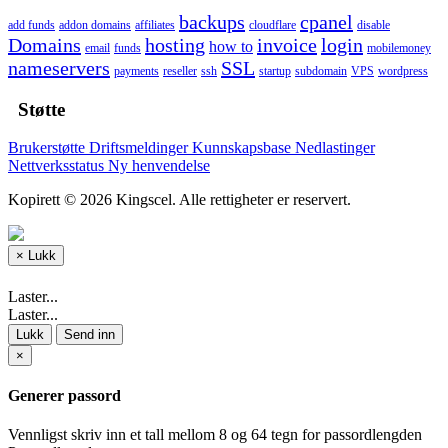
backups
cpanel
add funds
addon domains
affiliates
cloudflare
disable
Domains
hosting
invoice
login
how to
email
funds
mobilemoney
nameservers
SSL
payments
reseller
ssh
startup
subdomain
VPS
wordpress
Støtte
Brukerstøtte
Driftsmeldinger
Kunnskapsbase
Nedlastinger
Nettverksstatus
Ny henvendelse
Kopirett © 2026 Kingscel. Alle rettigheter er reservert.
×
Lukk
Laster...
Laster...
Lukk
Send inn
×
Generer passord
Vennligst skriv inn et tall mellom 8 og 64 tegn for passordlengden