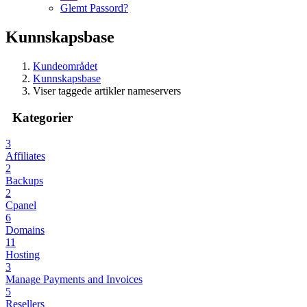
Glemt Passord?
Kunnskapsbase
Kundeområdet
Kunnskapsbase
Viser taggede artikler nameservers
Kategorier
3
Affiliates
2
Backups
2
Cpanel
6
Domains
11
Hosting
3
Manage Payments and Invoices
5
Resellers