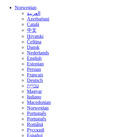
Norwegian
العربية
Azerbaijani
Català
中文
Hrvatski
Čeština
Dansk
Nederlands
English
Estonian
Persian
Français
Deutsch
עברית
Magyar
Italiano
Macedonian
Norwegian
Português
Português
Română
Русский
Español