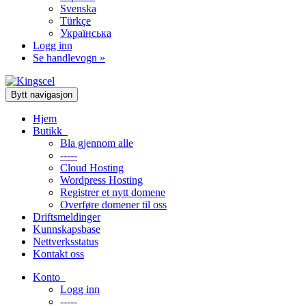
Svenska
Türkçe
Українська
Logg inn
Se handlevogn »
Bytt navigasjon
Hjem
Butikk
Bla gjennom alle
-----
Cloud Hosting
Wordpress Hosting
Registrer et nytt domene
Overføre domener til oss
Driftsmeldinger
Kunnskapsbase
Nettverksstatus
Kontakt oss
Konto
Logg inn
-----