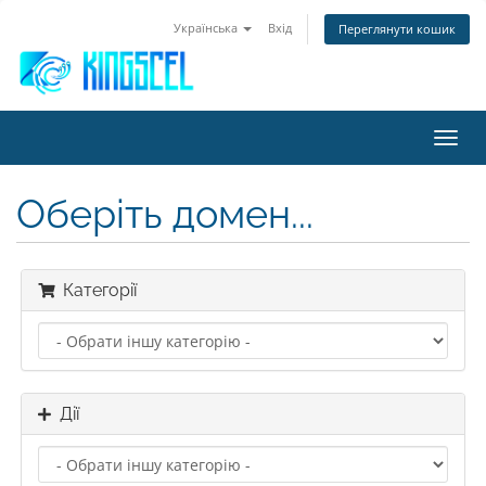
Українська
Вхід
Переглянути кошик
Пере
наві
Оберіть домен...
Категорії
Дії